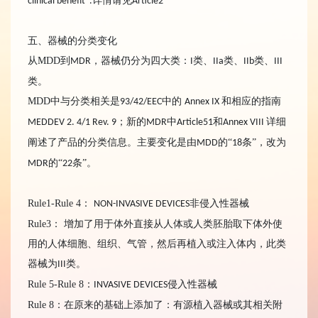
”
详情请见
clinical benefit
.
Article2
五、器械的分类变化
从MDD到
，器械仍分为四大类：
类、
类、
类、
MDR
I
IIa
IIb
III
类。
MDD中与分类相关是
中的
和相应的指南
93/42/EEC
Annex IX
；新的
中
和
详细
MEDDEV 2. 4/1 Rev. 9
MDR
Article51
Annex VIII
阐述了产品的分类信息。主要变化是由
的“
条”，改为
MDD
18
的“
条”。
MDR
22
Rule1-Rule 4：
非侵入性器械
NON-INVASIVE DEVICES
Rule3： 增加了用于体外直接从人体或人类胚胎取下体外使
用的人体细胞、组织、气管，然后再植入或注入体内，此类
器械为
类。
III
Rule 5-Rule 8：
侵入性器械
INVASIVE DEVICES
Rule 8：在原来的基础上添加了：有源植入器械或其相关附