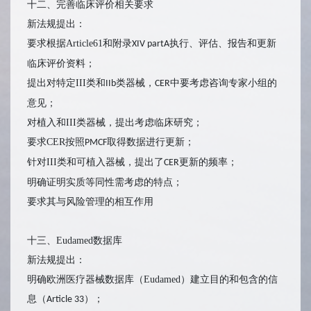
十二、完善临床评价相关要求
新法规提出：
要求根据Article61和附录
执行、评估、报告和更新
XIV partA
临床评价资料；
提出对特定III类和
类器械，
中要考虑咨询专家小组的
IIb
CER
意见；
对植入和III类器械，提出考虑临床研究；
要求CER按照
取得数据进行更新；
PMCF
针对III类和可植入器械，提出了
更新的频率；
CER
明确证明实质等同性需考虑的特点；
要求其与风险管理的相互作用
十三、Eudamed数据库
新法规提出：
明确欧洲医疗器械数据库（Eudamed）建立目的和包含的信
息（
）；
Article 33