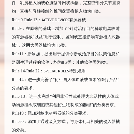
件，乳房植入物或心脏修补网状织物，完整或部分关节置换
物，直接与脊柱接触的椎间盘置换植入物为
类。
III
Rule 9-Rule 13：
有源器械
ACTIVE DEVICES
Rule9：在原来的基础上增加了“针对治疗目的释放电离辐射
的有源器械”以及“用于控制、监测或直接影响有源植入式器
械”，这两大类器械均为
类。
II b
Rule11：新添加，提出用于提供诊断或治疗目的决策信息和
监测生理过程的软件，均为
类；其他软件类为
类。
II a
I
Rule 14-Rule 22：
特殊规则
SPECIAL RULES
Rule14：进一步完善了“衍生自人体血液或血浆的医疗产品”
分类的要求。
Rule 18：进一步完善“利用非活性或处理为非活性的人体或
动物源组织或细胞或其他衍生物制成的器械”的分类要求。
Rule19：添加对纳米材料器械的分类要求。
Rule20：添加了通过吸入方式，与身体孔口相关的侵入器械
的分类。