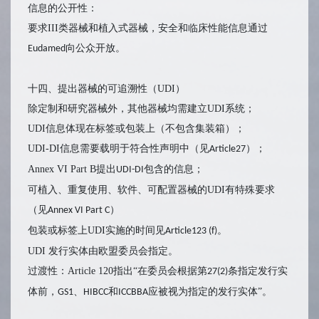
信息的公开性：
要求III类器械和植入式器械，安全和临床性能信息通过
向公众开放。
Eudamed
十四、提出器械的可追溯性（UDI）
除定制和研究器械外，其他器械均需建立UDI系统；
UDI信息体现在标签或包装上（不包含集装箱）；
UDI-DI信息需要载明于符合性声明中（见
）；
Article27
Annex VI Part B提出
包含的信息；
UDI-DI
可植入、重复使用、软件、可配置器械的UDI有特殊要求
（见
）
Annex VI Part C
包装或标签上UDI实施的时间见
。
Article123 (f)
UDI 发行实体由欧盟委员会指定。
过渡性：Article 120指出“在委员会根据第
条指定发行实
27(2)
体前，
、
和
应被视为指定的发行实体”。
GS1
HIBCC
ICCBBA