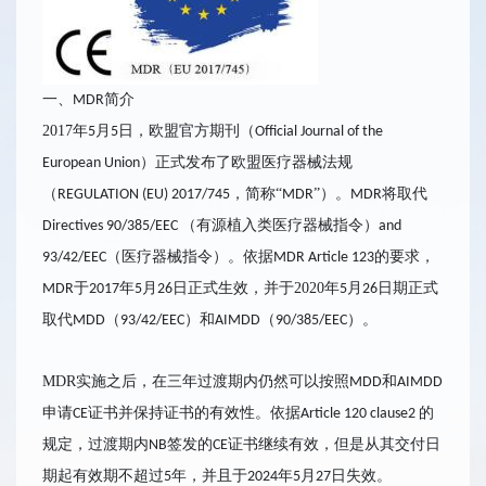
一、
简介
MDR
2017年
月
日，欧盟官方期刊（
5
5
Official Journal of the
）正式发布了欧盟医疗器械法规
European Union
（
，简称“
”）。
将取代
REGULATION (EU) 2017/745
MDR
MDR
（有源植入类医疗器械指令）
Directives 90/385/EEC
and
（医疗器械指令）。依据
的要求，
93/42/EEC
MDR Article 123
于
年
月
日正式生效，并
于
2020年
月
日期正式
MDR
2017
5
26
5
26
取代
（
）和
（
）。
MDD
93/42/EEC
AIMDD
90/385/EEC
MDR实施之后，在三年过渡期内仍然可以按照
和
MDD
AIMDD
申请
证书并保持证书的有效性。依据
的
CE
Article 120 clause2
规定，过渡期内
签发的
证书继续有效，但是从其交付日
NB
CE
期起有效期不超过
年，并且于
年
月
日失效。
5
2024
5
27