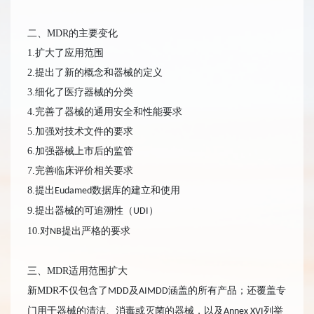
二、MDR的主要变化
1.扩大了应用范围
2.提出了新的概念和器械的定义
3.细化了医疗器械的分类
4.完善了器械的通用安全和性能要求
5.加强对技术文件的要求
6.加强器械上市后的监管
7.完善临床评价相关要求
8.提出
数据库的建立和使用
Eudamed
9.提出器械的可追溯性（
）
UDI
10.对
提出严格的要求
NB
三、MDR适用范围扩大
新MDR不仅包含了
及
涵盖的所有产品；还覆盖专
MDD
AIMDD
门用于器械的清洁、消毒或灭菌的器械，以及
列举
Annex XVI