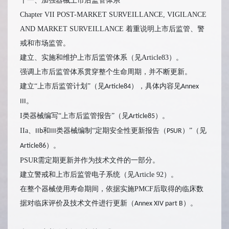
十一、加强器械上市后监管体系
Chapter VII POST-MARKET SURVEILLANCE, VIGILANCE
AND MARKET SURVEILLANCE 着重说明上市后监管、警
戒和市场监管。
建立、实施和维护上市后监管体系（见Article83）。
强调上市后监管体系贯穿整个生命周期，并不断更新。
建立“上市后监管计划”（见
），具体内容见
Article84
Annex
。
III
I类器械编写“上市后监管报告”（见
）。
Article85
IIa、
和
类器械编制“定期安全性更新报告（
）”（见
IIb
III
PSUR
）。
Article86
PSUR需定期更新并作为技术文件的一部分。
建立警戒和上市后监管电子系统（见Article 92）。
在整个器械使用寿命期间，依据实施PMCF后取得的临床数
据对临床评价及技术文件进行更新（
）。
Annex XIV part B