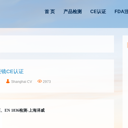
首 页
产品检测
CE认证
FDA
眼镜CE认证
日
Shanghai CV
2973
证、
EN 1836检测
-上海泽威